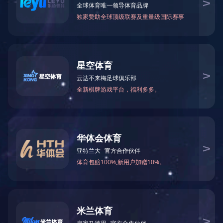
示
投资者关系
新闻资讯
加入我们

招贤纳士
员工福利
全球产业布局

搜索


千亿体育-千亿qianyi(中国)
当前位置：
千亿体育
/
投资者关系


公司公告
查看更多 +