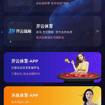
查看详情
智能手表
查看详情
Details
查看详情
智能音响
查看详情
Details
查看详情
会议降噪麦克风音响
查看详情
Details
查看详情
点阵笔
查看详情
Details
查看详情