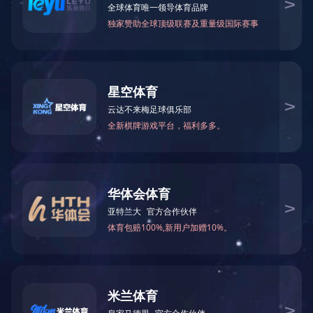
示
投资者关系
新闻资讯
加入我们

招贤纳士
员工福利
全球产业布局

搜索


资质荣誉
当前位置：
千亿体育
/
产品介绍
/
应用终端产业
应用终端产业
