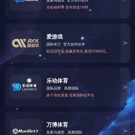

查看详情
无人机
查看详情
Details
查看详情
无人机部件
查看详情
Details
查看详情
智能手机
查看详情
Details
查看详情
平板电脑
查看详情
Details