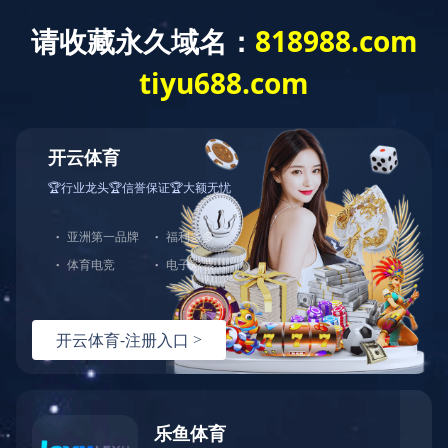
千亿体育
网站千亿体育
千亿体育-千亿qianyi(中国)
公司简介
发展历程
技术创新
企业宣传片
社会责任
产品介绍
千亿体育-千亿qianyi(中国)
触显产业
应用终端产业
产品应用展
示
投资者关系
新闻资讯
加入我们
招贤纳士
员工福利
全球产业布局

网站千亿体育
千亿体育-千亿qianyi(中国)

公司简介
发展历程
技术创新
企业宣传片
社会责任
产品介绍

千亿体育-千亿qianyi(中国)
触显产业
应用终端产业
产品应用展