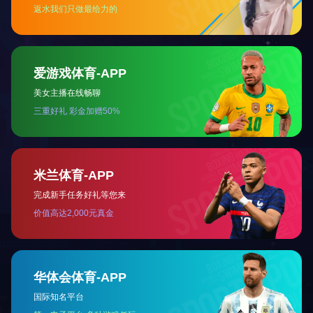
Optical products (Customer Service for Non-
China Markets)
联系人: 王小姐
Contact person：Sophia Wang
移动手机:13229441046
Tel:13870944866
服务邮箱:customercare@wellnessalternatives-stl.com
Email:sale50@wellnessalternatives-
stl.com
发展历程
规划蓝图
技术创新
人才发展