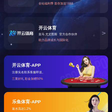
-
+
库存:
0

1
产品介绍
[[[[[[[[[[[[[[[[[[[[[[[[[[[[[[[[[[[[[[[[[[[[[[产品参数, 参
数]]]]]]]]]]]]]]]]]]]]]]]]]]]]]]]]]]]]]]]]]]]]]]
以最优的QCDT(品质\成本\交付\技术)，助力客
户长期持续成功
未找到相应参数组，请于后台属性模板中添加
上一个
无
下一个
无
联系我们
光学产品（销售联系人-国内市场）