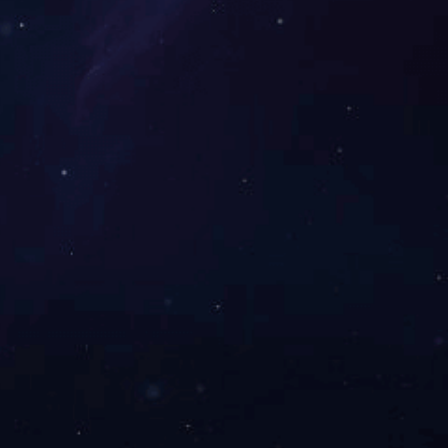
。
得成就的认可，更是
下一段
征程的起点。未来，
联创电子将
继续
和服务，在激烈的市场竞争中创造更大的商业价值和社会贡献，
新平台
访