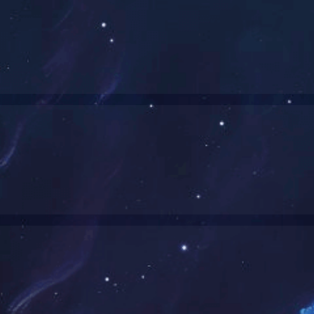
竞争力百强企业榜