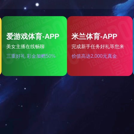
信息企业竞争力报告》及百强企业名单。千亿体育-千亿qianyi
，位列第87位，展现了公司在电子信息行业中的领先地位和强劲
竞争力百强企业榜
信息企业竞争力报告》及百强企业名单。千亿体育-千亿qianyi
，位列第87位，展现了公司在电子信息行业中的领先地位和强劲
子信息企业竞争力报告》及百强
企业名单。千亿体育-千亿qiany
位列第87位
，
展现了公司在电子信息行业
中
的领先地位和
强劲的
会
发布，
通过
对
企业规模、经营效益、研发投入、技术创新能力
业。
积累，坚
定
不移地以自主创新
驱动
产业升级
。
公司
持续
加大
研发